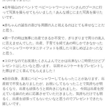
●去年福山のイベントで ベビーシャワージャパンさんのブースに行
って写真を撮らせてもらいました！あんな感じにまた写真を撮りた
いです。
●赤ちゃんの誕生の喜びを周囲の人と祝えるのはとても幸せなことだ
と思う。
●第一子の時は無事に出産できるか不安で、ぎりぎりまで周りの友人
に言えませんでした。出産、子育てを経てあの時しかできなかった
ベビーシャワーやマタニティフォトを残したり楽しめばよかったな
と思う。
●コロナなのでお友達たくさんよんでとかは出来ないご時世だけどプ
レゼントはしたいなと思います。 以前オムツケーキをプレゼントし
た際はすごく喜んでもらえました！
●自分自身、友達にベビーシャワーしてもらったことがあります。出
産前で不安もありましたが、お祝いしてもらったことで気持ちが明
るくなり、出産も頑張ろうと前向きになれました。 今回は出産を控
えている妹のために応募させていただきました。気持ちだけでも明
るく、出産を頑張ってもらいたいなと思うのでプレゼントできたら
嬉しいです。