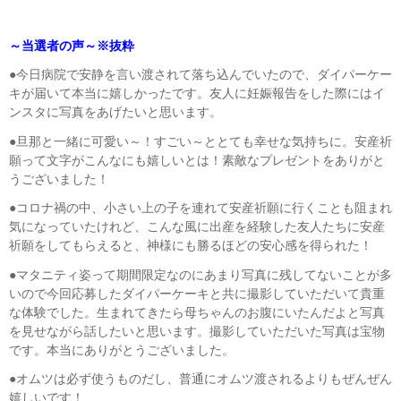
～当選者の声～※抜粋
●今日病院で安静を言い渡されて落ち込んでいたので、ダイパーケー
キが届いて本当に嬉しかったです。友人に妊娠報告をした際にはイ
ンスタに写真をあげたいと思います。
●旦那と一緒に可愛い～！すごい～ととても幸せな気持ちに。安産祈
願って文字がこんなにも嬉しいとは！素敵なプレゼントをありがと
うございました！
●コロナ禍の中、小さい上の子を連れて安産祈願に行くことも阻まれ
気になっていたけれど、こんな風に出産を経験した友人たちに安産
祈願をしてもらえると、神様にも勝るほどの安心感を得られた！
●マタニティ姿って期間限定なのにあまり写真に残してないことが多
いので今回応募したダイパーケーキと共に撮影していただいて貴重
な体験でした。生まれてきたら母ちゃんのお腹にいたんだよと写真
を見せながら話したいと思います。撮影していただいた写真は宝物
です。本当にありがとうございました。
●オムツは必ず使うものだし、普通にオムツ渡されるよりもぜんぜん
嬉しいです！