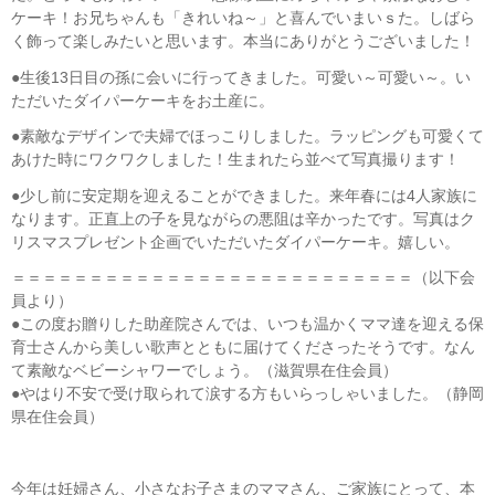
ケーキ！お兄ちゃんも「きれいね～」と喜んでいまいｓた。しばら
く飾って楽しみたいと思います。本当にありがとうございました！
●生後13日目の孫に会いに行ってきました。可愛い～可愛い～。い
ただいたダイパーケーキをお土産に。
●素敵なデザインで夫婦でほっこりしました。ラッピングも可愛くて
あけた時にワクワクしました！生まれたら並べて写真撮ります！
●少し前に安定期を迎えることができました。来年春には4人家族に
なります。正直上の子を見ながらの悪阻は辛かったです。写真はク
リスマスプレゼント企画でいただいたダイパーケーキ。嬉しい。
＝＝＝＝＝＝＝＝＝＝＝＝＝＝＝＝＝＝＝＝＝＝＝＝＝＝（以下会
員より）
●この度お贈りした助産院さんでは、いつも温かくママ達を迎える保
育士さんから美しい歌声とともに届けてくださったそうです。なん
て素敵なベビーシャワーでしょう。（滋賀県在住会員）
●やはり不安で受け取られて涙する方もいらっしゃいました。（静岡
県在住会員）
今年は妊婦さん、小さなお子さまのママさん、ご家族にとって、本