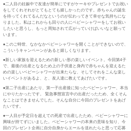
●二人目の妊娠中で友達が簡単にですがケーキやプレゼントでお祝い
をしてくれそれがとてもとても嬉しかったのです。赤ちゃんの誕生
を待ってくれてるんだなというのが伝わってきて幸せな気持ちにな
りました。私はこれからも回りの人にベビーシャワーをしてお祝い
したいと思うし、もっと周知されて広がっていけばいいなと願って
います。
●このご時世、なかなかベビーシャワーを開くことができないので、
こういうキャンペーンがあると嬉しくなります。
●新しい家族を迎えるための新しい形の楽しいイベント。今回第4子
で、最後の出産となるため上の子供達と身内で赤ちゃんを迎えるた
めの楽しいベビーシャワーが出来たらな、そしてそれをこんな楽し
いイベントがあるよ、と、友人達に教えてあげたいです。
●第二子出産にあたり、第一子出産後に知ったベビーシャワー、本当
にやりたかったです。 緊急事態宣言中の出産だったため、全くそん
なことはできませんでした。そんな自分に今回のプレゼントをあげ
たいです。
●一人目が予定日を超えての死産で出産したため、ベビーシャワーに
興味が持てずにいました。ベビーシャワーの本来の意味を知り、今
回のプレゼント企画に自分自身からエールを送れたらと思って応募