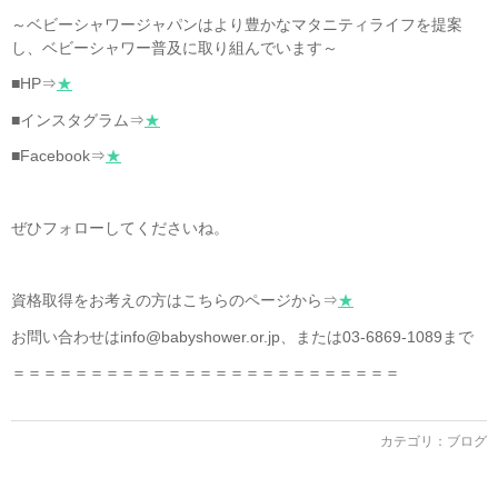
～ベビーシャワージャパンはより豊かなマタニティライフを提案
し、ベビーシャワー普及に取り組んでいます～
■HP⇒
★
■インスタグラム⇒
★
■Facebook⇒
★
ぜひフォローしてくださいね。
資格取得をお考えの方はこちらのページから⇒
★
お問い合わせはinfo@babyshower.or.jp、または03-6869-1089まで
＝＝＝＝＝＝＝＝＝＝＝＝＝＝＝＝＝＝＝＝＝＝＝＝＝
カテゴリ：
ブログ