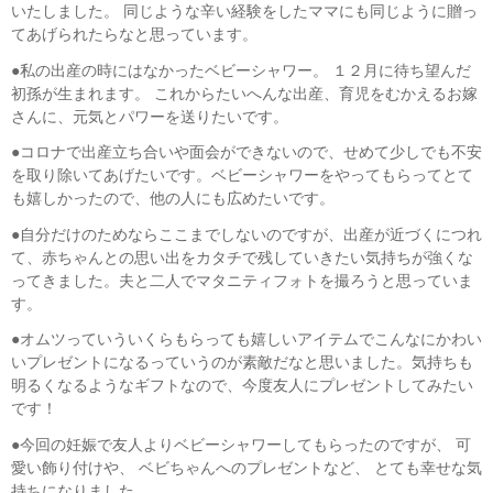
いたしました。 同じような辛い経験をしたママにも同じように贈っ
てあげられたらなと思っています。
●私の出産の時にはなかったベビーシャワー。 １２月に待ち望んだ
初孫が生まれます。 これからたいへんな出産、育児をむかえるお嫁
さんに、元気とパワーを送りたいです。
●コロナで出産立ち合いや面会ができないので、せめて少しでも不安
を取り除いてあげたいです。ベビーシャワーをやってもらってとて
も嬉しかったので、他の人にも広めたいです。
●自分だけのためならここまでしないのですが、出産が近づくにつれ
て、赤ちゃんとの思い出をカタチで残していきたい気持ちが強くな
ってきました。夫と二人でマタニティフォトを撮ろうと思っていま
す。
●オムツっていういくらもらっても嬉しいアイテムでこんなにかわい
いプレゼントになるっていうのが素敵だなと思いました。気持ちも
明るくなるようなギフトなので、今度友人にプレゼントしてみたい
です！
●今回の妊娠で友人よりベビーシャワーしてもらったのですが、 可
愛い飾り付けや、 ベビちゃんへのプレゼントなど、 とても幸せな気
持ちになりました。