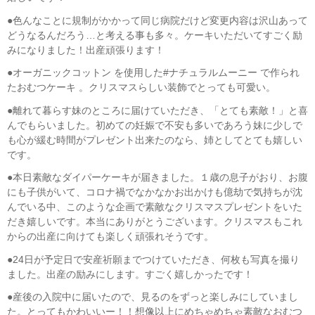
●色んなことに規制がかかって同じ病院だけど変更内容は沢山あって
どうなるんだろう…と考える事も多々。ケーキいただいてすごく励
みになりました！出産頑張ります！
●オーガニックコットン を使用した#ナチュラルムーニー で作られ
たおむつケーキ 。クリスマスらしい装飾でとっても可愛い。
●離れて暮らす妹のところに届けていただき、「とても素敵！」と喜
んでもらいました。初めての妊娠で不安も多いであろう妹に少しで
も心が緩む時間がプレゼント出来たのなら、姉としてとても嬉しい
です。
●本日素敵なダイパーケーキが届きました。１歳の息子がおり、お腹
にも子供がいて、コロナ禍でなかなかお出かけも億劫で気持ちが沈
んでいる中、このような企画で素敵なクリスマスプレゼントをいた
だき嬉しいです。本当にありがとうございます。クリスマスもこれ
からの出産に向けても楽しく頑張れそうです。
●24日が予定日で安産祈願までつけていただき、何枚も写真を撮り
ました。出産の励みにします。すごく嬉しかったです！
●産後の入院中に届いたので、見るのをずっと楽しみにしていまし
た。とってもかわいいー！！想像以上にめちゃめちゃ素敵なおむつ